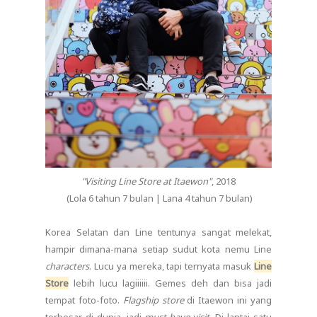
"Visiting Line Store at Itaewon"
, 2018
(Lola 6 tahun 7 bulan | Lana 4 tahun 7 bulan)
Korea Selatan dan Line tentunya sangat melekat,
hampir dimana-mana setiap sudut kota nemu Line
characters
. Lucu ya mereka, tapi ternyata masuk
Line
Store
lebih lucu lagiiiiii. Gemes deh dan bisa jadi
tempat foto-foto.
Flagship store
di Itaewon ini yang
terbesar di dunia, jadi
must-have-visit
. Di lantai satu