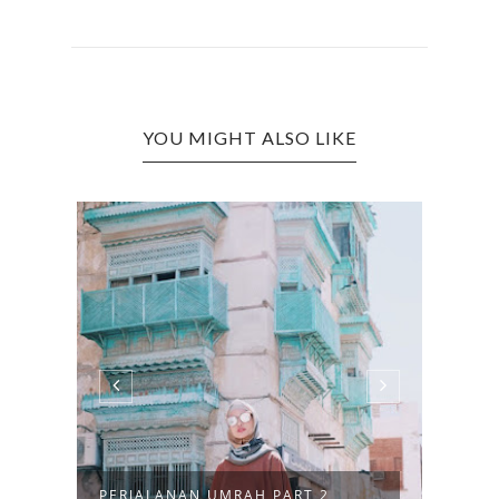
YOU MIGHT ALSO LIKE
PERJALANAN UMRAH PART 2
PERJ