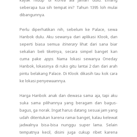
kayak hidup di Korea ala jaman dulu. Emang
seberapa tua sih tempat ini? Tahun 1395 loh mulai
dibangunnya.
Perlu diperhatikan nih, sebelum ke Palace, sewa
Hanbok dulu. Aku sewanya dari aplikasi Klook, dan
seperti biasa semua
itinerary
lihat dari sana biar
sekalian beli tiketnya, secara simpel banget kan
cuma pake
apps
. Nama lokasi sewanya Oneday
Hanbok, lokasinya di ruko gitu lantai 2 dan dari arah
pintu belakang Palace. Di Klook dikasih tau kok cara
ke lokasi penyewaannya.
Harga Hanbok anak dan dewasa sama aja, tapi aku
suka sama pilihannya yang beragam dan bagus-
bagus, ga norak. Ingat harus datang sesuai jam yang
udah ditentukan karena ramai banget, kalau kelewat
jadwalnya bisa-bisa nunggu super lama. Selain
tempatnya kecil, disini juga cukup ribet karena