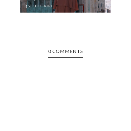
(SCOOT AIRL...
(PER
0 COMMENTS