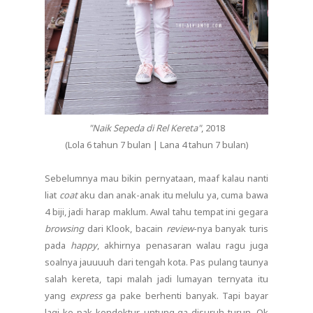
"Naik Sepeda di Rel Kereta"
, 2018
(Lola 6 tahun 7 bulan | Lana 4 tahun 7 bulan)
Sebelumnya mau bikin pernyataan, maaf kalau nanti
liat
coat
aku dan anak-anak itu melulu ya, cuma bawa
4 biji, jadi harap maklum. Awal tahu tempat ini gegara
browsing
dari Klook, bacain
review
-nya banyak turis
pada
happy
, akhirnya penasaran walau ragu juga
soalnya jauuuuh dari tengah kota. Pas pulang taunya
salah kereta, tapi malah jadi lumayan ternyata itu
yang
express
ga pake berhenti banyak. Tapi bayar
lagi ke pak kondektur, untung ga disuruh turun. Ok