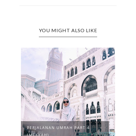
YOU MIGHT ALSO LIKE
PERJALANAN UMRAH PART 4
PERJ
(MEKKAH)
(MAD