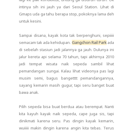
intinya sih ini jauh ya dari Seoul Station. Lihat di
Gmaps uda ga tahu berapa stop, pokoknya lama deh
untuk kesini.
Sampai disana, kayak kota tak berpenghuni, sepiiiii
semacam tak ada kehidupan.
Gangchon Rail Park
ada
di sebelah stasiun jadi jalannya ga jauh. Dulunya ini
jalur kereta api selama 70 tahun, tapi akhirnya 2010
jadi tempat wisata naik sepeda sambil lihat
pemandangan sungai. Kalau lihat videonya pas lagi
musim semi, bagus bangetttt pemandangannya,
sayang kemarin masih gugur, tapi seru banget buat
bawa anak.
Pilih sepeda bisa buat berdua atau berempat. Nanti
kita kayuh kayak naik sepeda, cape juga sis, tapi
dinikmati karena seru. Pas dingin kayak kemarin,
wuiiiii makin dingin karena angin kita tebas. Terus