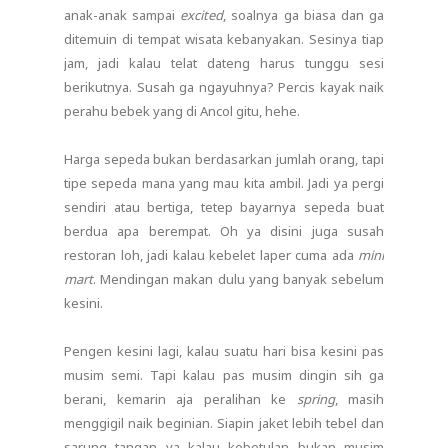
anak-anak sampai
excited
, soalnya ga biasa dan ga
ditemuin di tempat wisata kebanyakan. Sesinya tiap
jam, jadi kalau telat dateng harus tunggu sesi
berikutnya. Susah ga ngayuhnya? Percis kayak naik
perahu bebek yang di Ancol gitu, hehe.
Harga sepeda bukan berdasarkan jumlah orang, tapi
tipe sepeda mana yang mau kita ambil. Jadi ya pergi
sendiri atau bertiga, tetep bayarnya sepeda buat
berdua apa berempat. Oh ya disini juga susah
restoran loh, jadi kalau kebelet laper cuma ada
mini
mart
. Mendingan makan dulu yang banyak sebelum
kesini.
Pengen kesini lagi, kalau suatu hari bisa kesini pas
musim semi. Tapi kalau pas musim dingin sih ga
berani, kemarin aja peralihan ke
spring
, masih
menggigil naik beginian. Siapin jaket lebih tebel dan
sarung tangan ya kalau kebetulan bukan musim