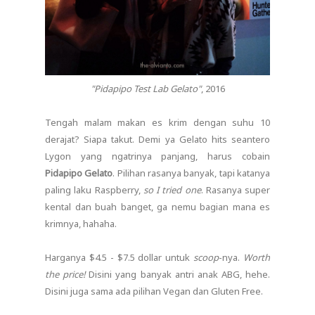
"Pidapipo Test Lab Gelato"
, 2016
Tengah malam makan es krim dengan suhu 10
derajat? Siapa takut. Demi ya Gelato hits seantero
Lygon yang ngatrinya panjang, harus cobain
Pidapipo Gelato
. Pilihan rasanya banyak, tapi katanya
paling laku Raspberry,
so I tried one
. Rasanya super
kental dan buah banget, ga nemu bagian mana es
krimnya, hahaha.
Harganya $4.5 - $7.5 dollar untuk
scoop
-nya.
Worth
the price!
Disini yang banyak antri anak ABG, hehe.
Disini juga sama ada pilihan Vegan dan Gluten Free.