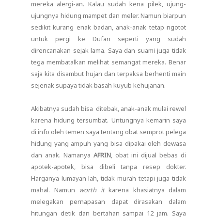
mereka alergi-an. Kalau sudah kena pilek, ujung-
ujungnya hidung mampet dan meler. Namun biarpun
sedikit kurang enak badan, anak-anak tetap ngotot
untuk pergi ke Dufan seperti yang sudah
direncanakan sejak lama. Saya dan suami juga tidak
tega membatalkan melihat semangat mereka. Benar
saja kita disambut hujan dan terpaksa berhenti main
sejenak supaya tidak basah kuyub kehujanan.
Akibatnya sudah bisa ditebak, anak-anak mulai rewel
karena hidung tersumbat. Untungnya kemarin saya
di info oleh temen saya tentang obat semprot pelega
hidung yang ampuh yang bisa dipakai oleh dewasa
dan anak. Namanya
AFRIN
, obat ini dijual bebas di
apotek-apotek, bisa dibeli tanpa resep dokter.
Harganya lumayan lah, tidak murah tetapi juga tidak
mahal. Namun
worth it
karena khasiatnya dalam
melegakan pernapasan dapat dirasakan dalam
hitungan detik dan bertahan sampai 12 jam. Saya