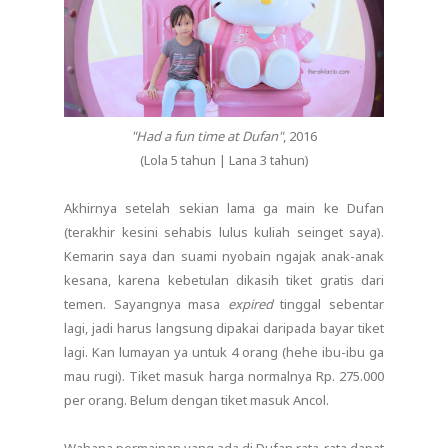
"Had a fun time at Dufan"
, 2016
(Lola 5 tahun | Lana 3 tahun)
Akhirnya setelah sekian lama ga main ke Dufan
(terakhir kesini sehabis lulus kuliah seinget saya).
Kemarin saya dan suami nyobain ngajak anak-anak
kesana, karena kebetulan dikasih tiket gratis dari
temen. Sayangnya masa
expired
tinggal sebentar
lagi, jadi harus langsung dipakai daripada bayar tiket
lagi. Kan lumayan ya untuk 4 orang (hehe ibu-ibu ga
mau rugi). Tiket masuk harga normalnya Rp. 275.000
per orang. Belum dengan tiket masuk Ancol.
Wahana permainan yang ada di Dufan rata-rata dapat