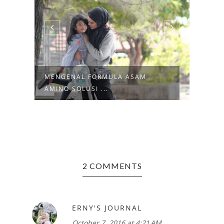
MENGENAL FORMULA ASAM
LAPA
AMINO SOLUSI ...
2 COMMENTS
ERNY'S JOURNAL
October 7, 2016 at 4:21 AM