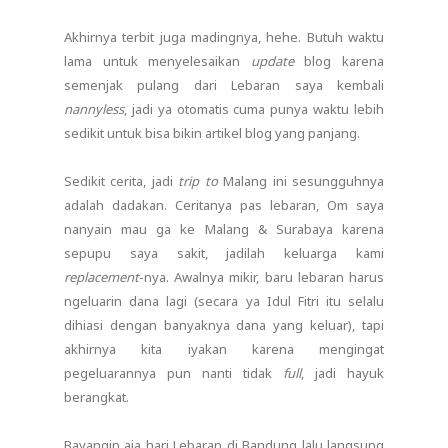
Akhirnya terbit juga madingnya, hehe. Butuh waktu
lama untuk menyelesaikan
update
blog karena
semenjak pulang dari Lebaran saya kembali
nannyless
, jadi ya otomatis cuma punya waktu lebih
sedikit untuk bisa bikin artikel blog yang panjang.
Sedikit cerita, jadi
trip to
Malang ini sesungguhnya
adalah dadakan. Ceritanya pas lebaran, Om saya
nanyain mau ga ke Malang & Surabaya karena
sepupu saya sakit, jadilah keluarga kami
replacement
-nya. Awalnya mikir, baru lebaran harus
ngeluarin dana lagi (secara ya Idul Fitri itu selalu
dihiasi dengan banyaknya dana yang keluar), tapi
akhirnya kita iyakan karena mengingat
pegeluarannya pun nanti tidak
full
, jadi hayuk
berangkat.
Bayangin aja hari Lebaran di Bandung lalu langsung