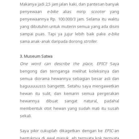
Makanya jadi 2,5 jam jalan kaki, dan pantesan banyak
penyewaan
e-bike
alias mirip
scooter
yang
penyewaannya Rp. 100.000/3 jam. Selama itu waktu
yang dibutuhin untuk muterin semua yang ada disini
sampai puas. Tapi ya jujur lebih baik pake
e-bike
sama anak-anak daripada dorong
stroller
.
3. Museum Satwa
One word can describe the place, EPIC!!
Saya
bengong dan ternganga melihat koleksinya dan
semua diorama hewannya sebagian besar asli dan
baguuuuusss bangetttt. Setahu saya mengawetkan
hewan itu sulit, dan kemarin semua pergerakan
hewannya dibuat sangat natural, padahal
membentuk otot hewan yang sudah mati itu susah
sekali.
Saya pikir cukuplah dikagetkan dengan ke
EPIC
-an
bentuknya di awal masuk, eh ternyata kok ternyata