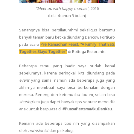
"Meet up with happy mamas"
, 2016
(Lola 4 tahun 9 bulan)
Senangnya bisa bersilaturahmi sekaligus bertemu
banyak teman baru ketika diundang Dancow FortiGro
pada acara
Pre Ramadhan Feast, “A Family That Eats
Together, Stays Together”
di Bottega Ristorante.
Beberapa tamu yang hadir saya sudah kenal
sebelumnya, karena seringkali kita diundang pada
event
yang sama, namun ada beberapa juga yang
akhirnya membuat saya bisa berkenalan dengan
mereka. Seneng deh ketemu ibu-ibu ini, selain bisa
sharing
kita juga dapet banyak tips seputar mendidik
anak untuk berpuasa di
#PuasaPertamaAkuDanKau
.
Kemarin ada beberapa tips nih yang disampaikan
oleh
nutrisionist
dan psikolog :