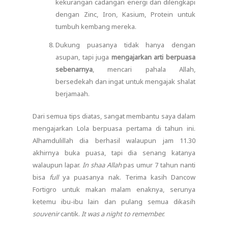
kekurangan cadangan energi dan dilengkapi
dengan Zinc, Iron, Kasium, Protein untuk
tumbuh kembang mereka.
Dukung puasanya tidak hanya dengan
asupan, tapi juga
mengajarkan arti berpuasa
sebenarnya
, mencari pahala Allah,
bersedekah dan ingat untuk mengajak shalat
berjamaah.
Dari semua tips diatas, sangat membantu saya dalam
mengajarkan Lola berpuasa pertama di tahun ini.
Alhamdulillah dia berhasil walaupun jam 11.30
akhirnya buka puasa, tapi dia senang katanya
walaupun lapar.
In shaa Allah
pas umur 7 tahun nanti
bisa
full
ya puasanya nak. Terima kasih Dancow
Fortigro untuk makan malam enaknya, serunya
ketemu ibu-ibu lain dan pulang semua dikasih
souvenir
cantik.
It was a night to remember.