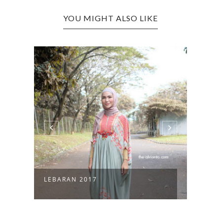
YOU MIGHT ALSO LIKE
BUKBER SATOO SHANGRI-LA
BUKB
(PART 3)