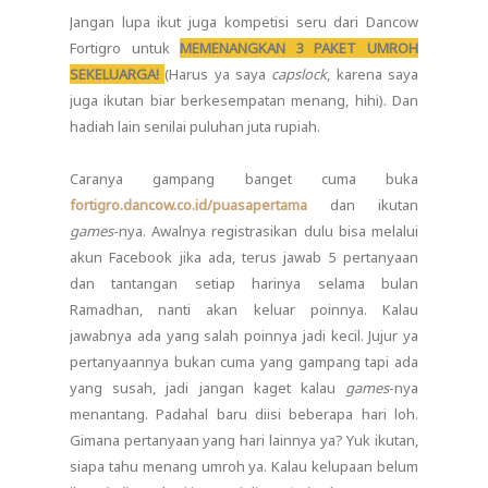
Jangan lupa ikut juga kompetisi seru dari Dancow
Fortigro untuk
MEMENANGKAN 3 PAKET UMROH
SEKELUARGA!
(Harus ya saya
capslock
, karena saya
juga ikutan biar berkesempatan menang, hihi). Dan
hadiah lain senilai puluhan juta rupiah.
Caranya gampang banget cuma buka
fortigro.dancow.co.id/puasapertama
dan ikutan
games
-nya. Awalnya registrasikan dulu bisa melalui
akun Facebook jika ada, terus jawab 5 pertanyaan
dan tantangan setiap harinya selama bulan
Ramadhan, nanti akan keluar poinnya. Kalau
jawabnya ada yang salah poinnya jadi kecil. Jujur ya
pertanyaannya bukan cuma yang gampang tapi ada
yang susah, jadi jangan kaget kalau
games
-nya
menantang. Padahal baru diisi beberapa hari loh.
Gimana pertanyaan yang hari lainnya ya? Yuk ikutan,
siapa tahu menang umroh ya. Kalau kelupaan belum