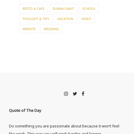
RESTO & CAFE
RUMAH SAKIT
SCHOOL
THOUGHT & TIPS
VACATION
VIDEO
WEBSITE
WEDDING
Quote of The Day
Do something you are passionate about because it won’t feel
like work. This way you will work harder and longer.