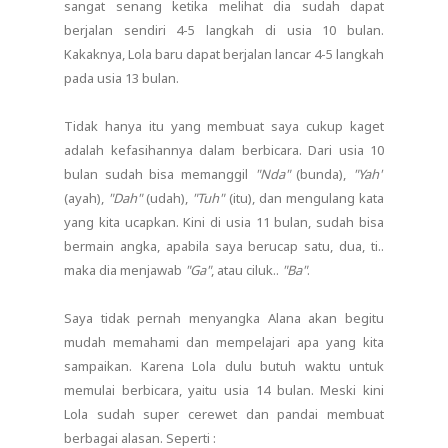
sangat senang ketika melihat dia sudah dapat
berjalan sendiri 4-5 langkah di usia 10 bulan.
Kakaknya, Lola baru dapat berjalan lancar 4-5 langkah
pada usia 13 bulan.
Tidak hanya itu yang membuat saya cukup kaget
adalah kefasihannya dalam berbicara. Dari usia 10
bulan sudah bisa memanggil
"Nda"
(bunda),
"Yah"
(ayah),
"Dah"
(udah),
"Tuh"
(itu), dan mengulang kata
yang kita ucapkan. Kini di usia 11 bulan, sudah bisa
bermain angka, apabila saya berucap satu, dua, ti..
maka dia menjawab
"Ga"
, atau ciluk..
"Ba"
.
Saya tidak pernah menyangka Alana akan begitu
mudah memahami dan mempelajari apa yang kita
sampaikan. Karena Lola dulu butuh waktu untuk
memulai berbicara, yaitu usia 14 bulan. Meski kini
Lola sudah super cerewet dan pandai membuat
berbagai alasan. Seperti :