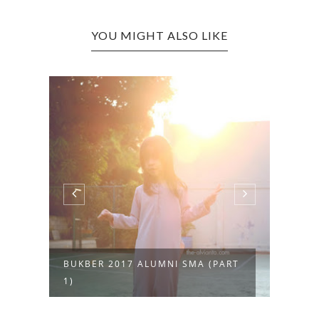
YOU MIGHT ALSO LIKE
BUKBER 2017 ALUMNI SMA (PART
GENT
1)
WORL