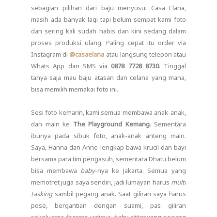
sebagian pilihan dari baju menyusui Casa Elana,
masih ada banyak lagi tapi belum sempat kami foto
dan sering kali sudah habis dan kini sedang dalam
proses produksi ulang. Paling cepat itu order via
Instagram di
@casaelana
atau langsung telepon atau
Whats App dan SMS via
0878 7728 8730
. Tinggal
tanya saja mau baju atasan dan celana yang mana,
bisa memilih memakai foto ini.
Sesi foto kemarin, kami semua membawa anak-anak,
dan main ke
The Playground Kemang
. Sementara
ibunya pada sibuk foto, anak-anak anteng main.
Saya, Hanna dan Anne lengkap bawa krucil dan bayi
bersama para tim pengasuh, sementara Dhatu belum
bisa membawa
baby
-nya ke Jakarta. Semua yang
memotret juga saya sendiri, jadi lumayan harus
multi
tasking
sambil pegang anak. Saat giliran saya harus
pose, bergantian dengan suami, pas giliran
sekeluarga fberoto jadinya
baby sitter
yang pegang