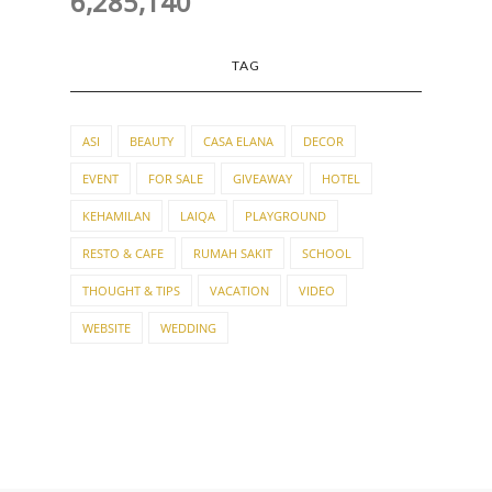
6,285,140
TAG
ASI
BEAUTY
CASA ELANA
DECOR
EVENT
FOR SALE
GIVEAWAY
HOTEL
KEHAMILAN
LAIQA
PLAYGROUND
RESTO & CAFE
RUMAH SAKIT
SCHOOL
THOUGHT & TIPS
VACATION
VIDEO
WEBSITE
WEDDING