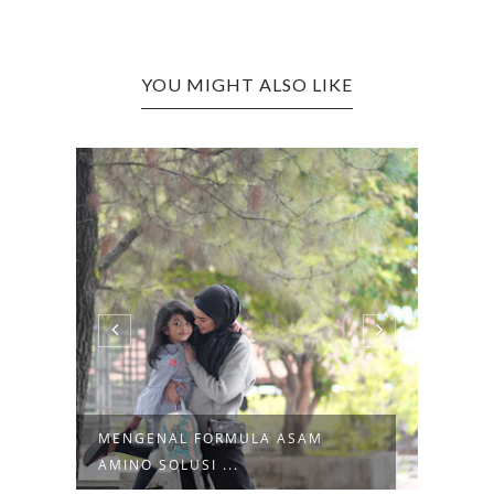
YOU MIGHT ALSO LIKE
MENGENAL FORMULA ASAM
LAPA
AMINO SOLUSI ...