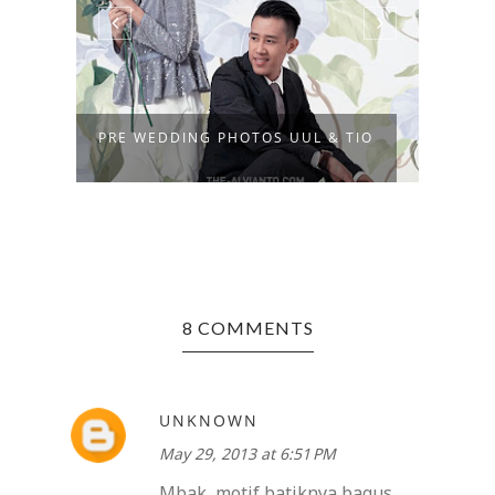
PRE WEDDING PHOTOS UUL & TIO
DRES
8 COMMENTS
UNKNOWN
May 29, 2013 at 6:51 PM
Mbak, motif batiknya bagus