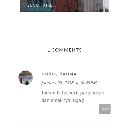
(SCOOT AIRL...
(PER
1 COMMENTS
NURUL RAHMA
January 28, 2018 at 10:43 PM
Indomilk favoorit para bocah
dan emaknya juga :)
Reply