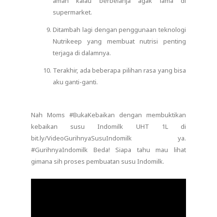
aman kalau berbelanja agak lama di
supermarket.
Ditambah lagi dengan penggunaan teknologi
Nutrikeep yang membuat nutrisi penting
terjaga di dalamnya.
Terakhir, ada beberapa pilihan rasa yang bisa
aku ganti-ganti.
Nah Moms #BukaKebaikan dengan membuktikan
kebaikan susu Indomilk UHT 1L di
bit.ly/VideoGurihnyaSusuIndomilk ya.
#GurihnyaIndomilk Beda! Siapa tahu mau lihat
gimana sih proses pembuatan susu Indomilk.