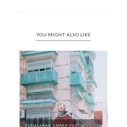
YOU MIGHT ALSO LIKE
PERJALANAN UMRAH PART 2
PERJ