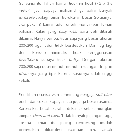
Ga cuma itu, lahan kamar tidur ini kecil (7,2 x 3,6
meter), jadi supaya maksimal ga pakai banyak
furniture
apalagi lemari berukuran besar. Solusinya,
aku pakai 3 kamar tidur untuk menyimpan lemari
pakaian. Kalau yang
daily wear
baru deh ditaruh
dikamar. Hanya tempat tidur saja yang besar ukuran
200x200 agar tidur tidak berdesakan. Dan lagi-lagi
demi konsep minimalis, tidak menggunakan
headboard
supaya tidak
bulky
. Dengan ukuran
200x200 saja udah menuh-menuhin ruangan. Ini pun
divan
-nya yang tipis karena kasurnya udah tinggi
sekali.
Pemilihan nuansa warna memang sengaja
soft blue
,
putih, dan coklat, supaya mata juga ga berat rasanya.
Karena kita butuh istirahat di kamar, sebisa mungkin
tampak
clean and calm
. Tidak banyak pajangan juga,
karena kamar itu paling cenderung mudah
berantakan dibanding ruangan lain. Untuk