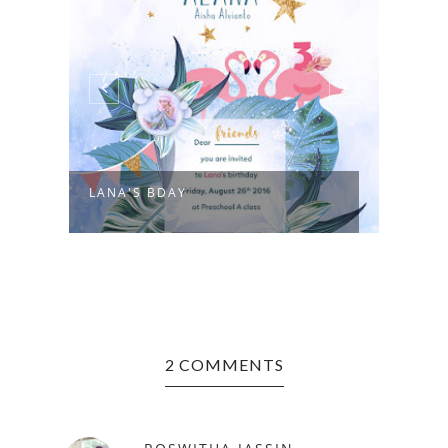
LANA'S BDAY
SAYI
2 COMMENTS