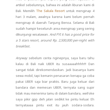
artikel sebelumnya, bahwa ini adalah liburan kami di
Bali. Memilih
The Sakala Resort
untuk menginap 4
hari 3 malam, awalnya karena kami belum pernah
menginap di daerah Tanjung Benoa. Selama di Bali
sudah hampir keseluruh area menginap yang sering
dikunjungi wisatawan.
And FYI it has a good price for
a 5 stars resort
,
around Rp. 2,500,000 per-night with
breakfast.
Anyway
sebelum cerita nginepnya, saya baru tahu
kalau di Bali naik UBER itu susaaaaahhhh!!! Dan
sangat tidak direkomendasikan. Jadi biasanya kami
sewa mobil, tapi kemarin penasaran kenapa ga coba
pakai UBER saja biar praktis. Baru juga keluar dari
bandara dan memesan UBER, ternyata sang supir
tidak mau menerima tamu di dalam bandara,
well
oke
saya pikir gpp deh jalan sedikit ke pintu keluar. Eh
ternyataaaa pintu exit itu jauh sodara-sodara.