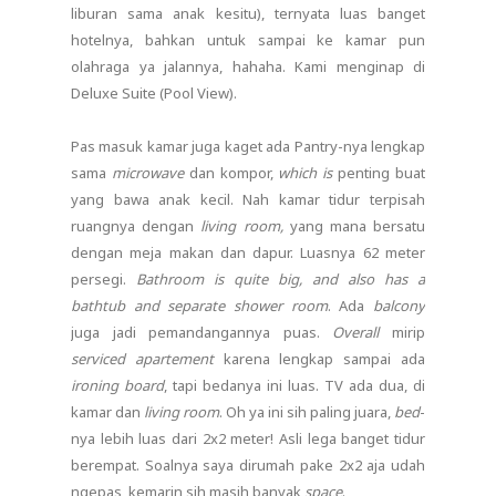
liburan sama anak kesitu), ternyata luas banget
hotelnya, bahkan untuk sampai ke kamar pun
olahraga ya jalannya, hahaha. Kami menginap di
Deluxe Suite (Pool View).
Pas masuk kamar juga kaget ada Pantry-nya lengkap
sama
microwave
dan kompor,
which is
penting buat
yang bawa anak kecil. Nah kamar tidur terpisah
ruangnya dengan
living room,
yang mana bersatu
dengan meja makan dan dapur. Luasnya 62 meter
persegi.
Bathroom is quite big, and also has a
bathtub and separate shower room
. Ada
balcony
juga jadi pemandangannya puas.
Overall
mirip
serviced apartement
karena lengkap sampai ada
ironing board
, tapi bedanya ini luas. TV ada dua, di
kamar dan
living room
. Oh ya ini sih paling juara,
bed
-
nya lebih luas dari 2x2 meter! Asli lega banget tidur
berempat. Soalnya saya dirumah pake 2x2 aja udah
ngepas, kemarin sih masih banyak
space
.