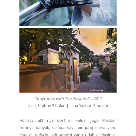
"Staycation with The-Alvianto's",
2017
(Lola 5 tahun 5 bulan | Lana 3 tahun 5 bulan)
Holllaaa, akhirnya
post
ini keluar juga. Maklum
fotonya banyak, sampai saya bingung mana yang
mau di
publish
. Jadi seperti yang udah dijelasin di