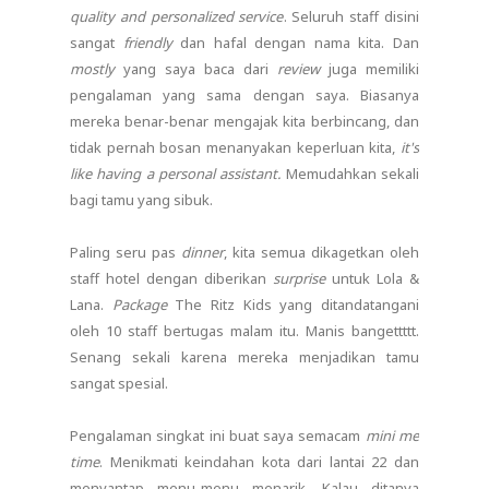
quality and personalized service
. Seluruh staff disini
sangat
friendly
dan hafal dengan nama kita. Dan
mostly
yang saya baca dari
review
juga memiliki
pengalaman yang sama dengan saya. Biasanya
mereka benar-benar mengajak kita berbincang, dan
tidak pernah bosan menanyakan keperluan kita,
it's
like having a personal assistant.
Memudahkan sekali
bagi tamu yang sibuk.
Paling seru pas
dinner
, kita semua dikagetkan oleh
staff hotel dengan diberikan
surprise
untuk Lola &
Lana.
Package
The Ritz Kids yang ditandatangani
oleh 10 staff bertugas malam itu. Manis bangettttt.
Senang sekali karena mereka menjadikan tamu
sangat spesial.
Pengalaman singkat ini buat saya semacam
mini me
time
. Menikmati keindahan kota dari lantai 22 dan
menyantap menu-menu menarik. Kalau ditanya