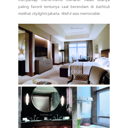
paling favorit tentunya saat berendam di
bathtub
melihat
citylights
Jakarta.
Well it was memorable.