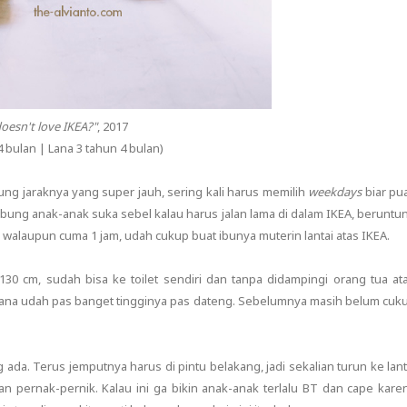
oesn't love IKEA?"
, 2017
4 bulan | Lana 3 tahun 4 bulan)
ung jaraknya yang super jauh, sering kali harus memilih
weekdays
biar pu
hubung anak-anak suka sebel kalau harus jalan lama di dalam IKEA, beruntu
walaupun cuma 1 jam, udah cukup buat ibunya muterin lantai atas IKEA.
0-130 cm, sudah bisa ke toilet sendiri dan tanpa didampingi orang tua at
 Lana udah pas banget tingginya pas dateng. Sebelumnya masih belum cuk
ada. Terus jemputnya harus di pintu belakang, jadi sekalian turun ke lant
an pernak-pernik. Kalau ini ga bikin anak-anak terlalu BT dan cape kare