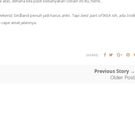
 atas, dimana kita pasti kebanyakan cobain ini itu, hehe..
eekend
, Småland penuh jadi harus antri. Tapi
best part of
IKEA sih, ada
troll
-cape amat jalannya.
SHARE:
Previous Story →
Older Post