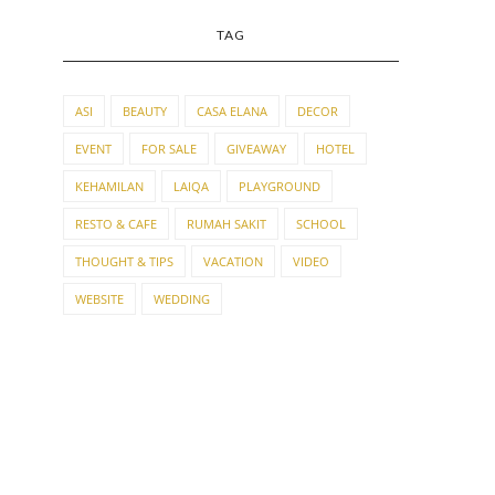
TAG
ASI
BEAUTY
CASA ELANA
DECOR
EVENT
FOR SALE
GIVEAWAY
HOTEL
KEHAMILAN
LAIQA
PLAYGROUND
RESTO & CAFE
RUMAH SAKIT
SCHOOL
THOUGHT & TIPS
VACATION
VIDEO
WEBSITE
WEDDING