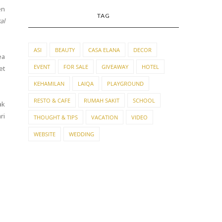
en
TAG
al
ASI
BEAUTY
CASA ELANA
DECOR
ea
EVENT
FOR SALE
GIVEAWAY
HOTEL
et
KEHAMILAN
LAIQA
PLAYGROUND
RESTO & CAFE
RUMAH SAKIT
SCHOOL
ak
ri
THOUGHT & TIPS
VACATION
VIDEO
WEBSITE
WEDDING