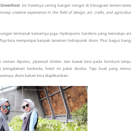
i
Greenhost
. Ini hotelnya sering banget nongol di Intsagram temen-tem
 konsep
creative experience in the field of design, art, crafts, and agricultur
kungan termasuk kamarnya juga. Hydroponic Gardens yang menutupi ar
ftop
bisa menjumpai banyak tanaman hidroponik disini. Plus bagus bang
ai semen dipoles,
plywood timber
, dan kawat besi pada
furniture
tamp
pengalaman berbeda, hotel ini patut dicoba. Tapi buat yang menca
mnya, disini belum bisa diaplikasikan.