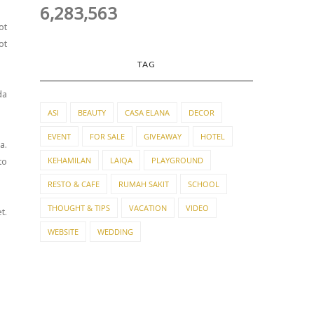
6,283,563
ot
ot
TAG
da
ASI
BEAUTY
CASA ELANA
DECOR
EVENT
FOR SALE
GIVEAWAY
HOTEL
a.
to
KEHAMILAN
LAIQA
PLAYGROUND
RESTO & CAFE
RUMAH SAKIT
SCHOOL
THOUGHT & TIPS
VACATION
VIDEO
t.
WEBSITE
WEDDING