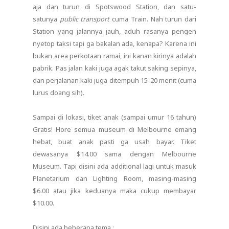
aja dan turun di Spotswood Station, dan satu-
satunya
public transport
cuma Train. Nah turun dari
Station yang jalannya jauh, aduh rasanya pengen
nyetop taksi tapi ga bakalan ada, kenapa? Karena ini
bukan area perkotaan ramai, ini kanan kirinya adalah
pabrik. Pas jalan kaki juga agak takut saking sepinya,
dan perjalanan kaki juga ditempuh 15-20 menit (cuma
lurus doang sih).
Sampai di lokasi, tiket anak (sampai umur 16 tahun)
Gratis! Hore semua museum di Melbourne emang
hebat, buat anak pasti ga usah bayar. Tiket
dewasanya $14.00 sama dengan Melbourne
Museum. Tapi disini ada additional lagi untuk masuk
Planetarium dan Lighting Room, masing-masing
$6.00 atau jika keduanya maka cukup membayar
$10.00.
Disini ada beberapa tema :