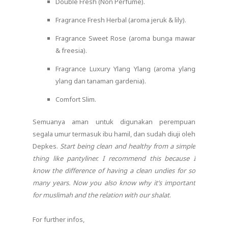
Double Fresh (Non Perfume).
Fragrance Fresh Herbal (aroma jeruk & lily).
Fragrance Sweet Rose (aroma bunga mawar
& freesia).
Fragrance Luxury Ylang Ylang (aroma ylang
ylang dan tanaman gardenia).
Comfort Slim.
Semuanya aman untuk digunakan perempuan
segala umur termasuk ibu hamil, dan sudah diuji oleh
Depkes.
Start being clean and healthy from a simple
thing like pantyliner. I recommend this because I
know the difference of having a clean undies for so
many years. Now you also know why it’s important
for muslimah and the relation with our shalat
.
For further infos,