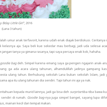
 Bday Little Girl"
, 2016
(Lana 3 tahun)
alah umur anak terfavorit, karena udah enak diajak berdiskusi. Ceritanya i
elasnya aja. Saya beli kue sekedar mau berbagi, jadi uda selesai aca
 jangan tanya ya gimana rasanya, tapi saya percaya enak kok, hahaha.
n
goodie bag
deh. Simpel karena emang saya ga pengen ngajarin anak-an
mang ga ada acara ulang tahunan, alhamdulillah jadinya gampang kas
sta ulang tahun. Berhubung sekolah Lana bukan sekolah Islam, jadi 
 apa itu ulang tahunan dia sendiri. Tapi tahun ini aja ya nak.
itahuan kepada murid lainnya, jadi ga bisa deh
surprise
tiba-tiba bawa ku
 sendiri di rumah.
Goodie bag
-nya juga simpel banget, sayang lupa difo
 jus, mainan kecil dan tempat makan.