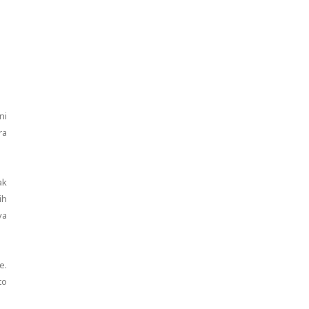
ni
ra
ak
ih
ya
e.
to