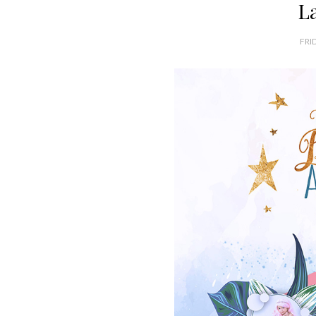
L
FRI