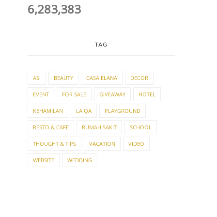
6,283,383
TAG
ASI
BEAUTY
CASA ELANA
DECOR
EVENT
FOR SALE
GIVEAWAY
HOTEL
KEHAMILAN
LAIQA
PLAYGROUND
RESTO & CAFE
RUMAH SAKIT
SCHOOL
THOUGHT & TIPS
VACATION
VIDEO
WEBSITE
WEDDING