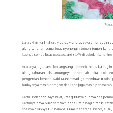
"Happy
Lana akhirnya 3 tahun, yippie.. Menurut saya umur segini ad
ulang tahunan cuma buat nyenengin temen-temen Lana di k
kuenya semua buat
teachers
and
staffs
di sekolah Lana, hmm
Acaranya juga cuma berlangsung 10 menit, habis itu bagii
ulang tahunan sih. Untungnya di sekolah kakak Lola e
pengertian kenapa Nabi Muhammad ga membuat tradisi pe
budayanya masih beragam dan Lana juga masih penasaran sama
Kartu undangan saya buat, kata gurunya supaya ada pember
Kartunya saya buat semalam sebelum dibagiin terus cetak
soalnya bikinnya H-1 hahaha. Cuma beberapa
snacks
, susu,