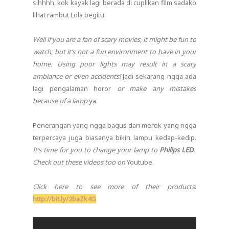
sihhhh, kok kayak lagi berada di cuplikan film sadako
lihat rambut Lola begitu.
Well if you are a fan of scary movies, it might be fun to
watch, but it’s not a fun environment to have in your
home. Using poor lights may result in a scary
ambiance or even accidents!
Jadi sekarang ngga ada
lagi pengalaman horor
or make any mistakes
because of a lamp
ya.
Penerangan yang ngga bagus dari merek yang ngga
terpercaya juga biasanya bikin lampu kedap-kedip.
It’s time for you to change your lamp to
Philips LED
.
Check out these videos too on
Youtube.
Click here to see more of their products
:
http://bit.ly/2baZk4G