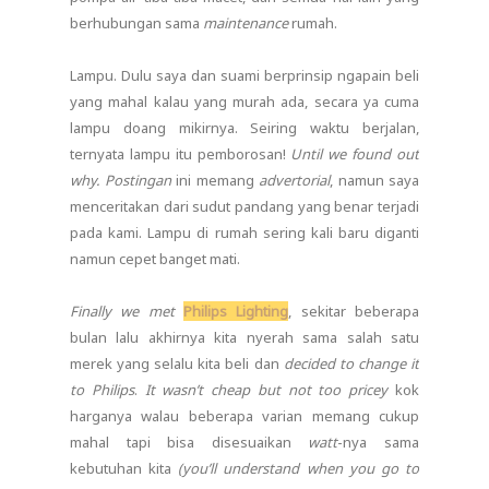
berhubungan sama
maintenance
rumah.
Lampu. Dulu saya dan suami berprinsip ngapain beli
yang mahal kalau yang murah ada, secara ya cuma
lampu doang mikirnya. Seiring waktu berjalan,
ternyata lampu itu pemborosan!
Until we found out
why.
Postingan
ini memang
advertorial
, namun saya
menceritakan dari sudut pandang yang benar terjadi
pada kami. Lampu di rumah sering kali baru diganti
namun cepet banget mati.
Finally we met
Philips Lighting
, sekitar beberapa
bulan lalu akhirnya kita nyerah sama salah satu
merek yang selalu kita beli dan
decided to change it
to Philips
.
It wasn’t cheap but not too pricey
kok
harganya walau beberapa varian memang cukup
mahal tapi bisa disesuaikan
watt
-nya sama
kebutuhan kita
(you’ll understand when you go to