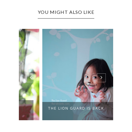
YOU MIGHT ALSO LIKE
THE LION GUARD IS BACK
SWEE