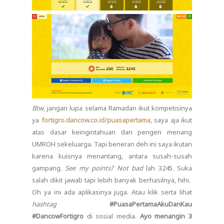
Btw
, jangan lupa selama Ramadan ikut kompetisinya
ya
fortigro.dancow.co.id/puasapertama
, saya aja ikut
atas dasar keingintahuan dan pengen menang
UMROH sekeluarga. Tapi beneran deh ini saya ikutan
karena kuisnya menantang, antara susah-susah
gampang.
See my points? Not bad
lah 3245. Suka
salah dikit jawab tapi lebih banyak berhasilnya, hihi.
Oh ya ini ada aplikasinya juga. Atau klik serta lihat
hashtag
#PuasaPertamaAkuDanKau
#DancowFortigro
di sosial media.
Ayo menangin 3