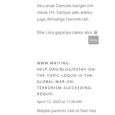
Aku anak Dancow banget nih
mbak Fifi. Sampai ade-adeku
juga. Keluarga Dancow lah.
Btw Lola gayanya cakep abis 😁
Reply
WWW.WRITING-
HELP.ORG/BLOG/ESSAY-ON-
THE-TOPIC-LDQUO-IS-THE-
GLOBAL-WAR-ON-
TERRORISM-SUCCEEDING-
RDQUO-
April 12, 2020 at 11:06 AM
Maybe parents like to feel like