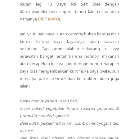
ikutan lagi
13 Days No Salt Diet
dengan
@screwpinekitchen seperti tahun lalu (kalau dulu
namanya
DIET MAYO
).
Jadi ya tujuan saya ikutan
catering
bukan karena mau
kurus, karena saya kayaknya udah kurusan
sekarang. Tapi permasalahan sekarang itu saya
jerawatan banget, entah karena hormon, makanan
atau kecapekan kali ya. Jadi dengan penuh harapan
saya bisa mengembalikan kulit muka saya (walaupun
tetep ya pake
skincare
dan ke dokter muka juga
jalan).
Nama menunya seru-seru deh,
Oven baked vegetable fritata, roasted potatoes &
pumpkin, sautéed spinach.
Beef kofta, pickled red onion, cilantro mint yogurt dip,
lettuce.
Pan fried dory glazed with ginger orange sauce,