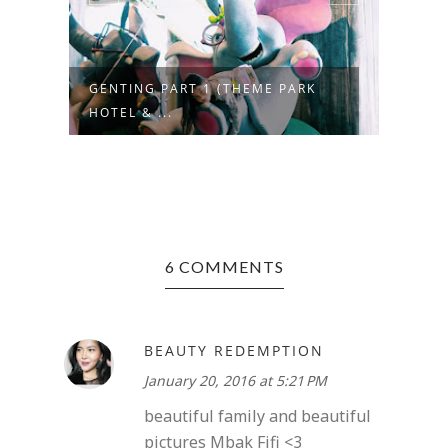
KOREA TRIP 1 (DONGDAEMUN
SHER
DESIGN PLA...
6 COMMENTS
BEAUTY REDEMPTION
January 20, 2016 at 5:21 PM
beautiful family and beautiful
pictures Mbak Fifi <3