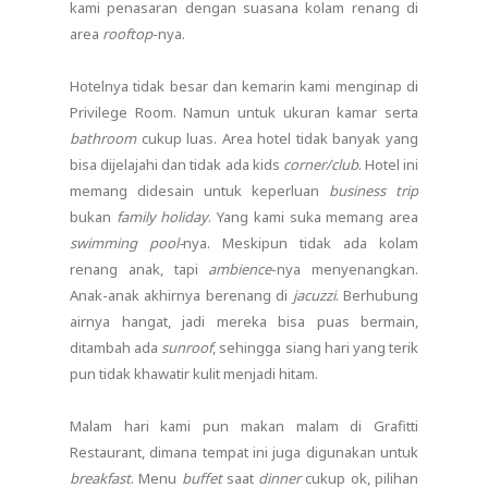
kami penasaran dengan suasana kolam renang di
area
rooftop
-nya.
Hotelnya tidak besar dan kemarin kami menginap di
Privilege Room. Namun untuk ukuran kamar serta
bathroom
cukup luas. Area hotel tidak banyak yang
bisa dijelajahi dan tidak ada kids
corner/club
. Hotel ini
memang didesain untuk keperluan
business trip
bukan
family holiday
. Yang kami suka memang area
swimming pool-
nya. Meskipun tidak ada kolam
renang anak, tapi
ambience
-nya menyenangkan.
Anak-anak akhirnya berenang di
jacuzzi
. Berhubung
airnya hangat, jadi mereka bisa puas bermain,
ditambah ada
sunroof
, sehingga siang hari yang terik
pun tidak khawatir kulit menjadi hitam.
Malam hari kami pun makan malam di Grafitti
Restaurant, dimana tempat ini juga digunakan untuk
breakfast
. Menu
buffet
saat
dinner
cukup ok, pilihan