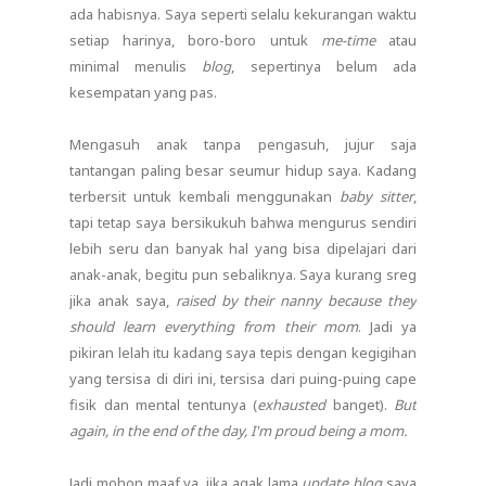
ada habisnya. Saya seperti selalu kekurangan waktu
setiap harinya, boro-boro untuk
me-time
atau
minimal menulis
blog
, sepertinya belum ada
kesempatan yang pas.
Mengasuh anak tanpa pengasuh, jujur saja
tantangan paling besar seumur hidup saya. Kadang
terbersit untuk kembali menggunakan
baby sitter
,
tapi tetap saya bersikukuh bahwa mengurus sendiri
lebih seru dan banyak hal yang bisa dipelajari dari
anak-anak, begitu pun sebaliknya. Saya kurang sreg
jika anak saya,
raised by their nanny because they
should learn everything from their mom
. Jadi ya
pikiran lelah itu kadang saya tepis dengan kegigihan
yang tersisa di diri ini, tersisa dari puing-puing cape
fisik dan mental tentunya (
exhausted
banget).
But
again, in the end of the day, I'm proud being a mom.
Jadi mohon maaf ya, jika agak lama
update blog
saya