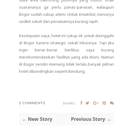
suka area s
wimming pool-
nya yang
indoor
. Enak
suasananya ga perlu panas-panasan, walaupun
Bogor sudah cukup adem. Untuk
breakfast
, menunya
sedikit sekali dan penataannya kurang rapih.
Kesimpulan saya, hotel ini cukup ok untuk disinggahi
di Bogor karena strategis sekali lokasinya. Tapi jika
ingin benar-benar berlibur, saya kurang
merekomendasikan fasilitas yang ada disini. Namun
di Bogor sendiri memang tidak terlalu banyak pilihan
hotel dibandingkan seperti Bandung.
2 COMMENTS
SHARE:
← New Story
Previous Story →