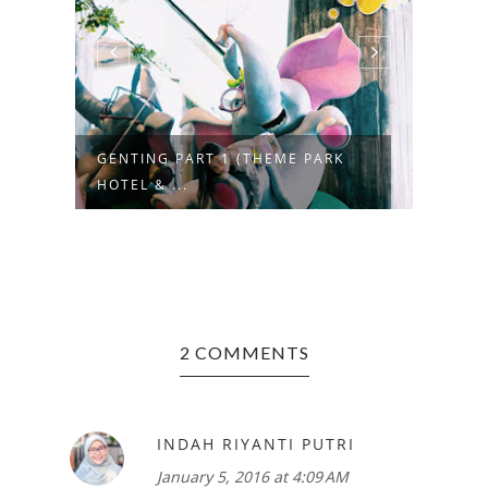
GENTING PART 1 (THEME PARK
KORE
HOTEL & ...
DESI
2 COMMENTS
INDAH RIYANTI PUTRI
January 5, 2016 at 4:09 AM