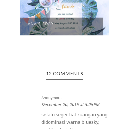
LANA'S BDAY
SAYI
12 COMMENTS
Anonymous
December 20, 2015 at 5:06 PM
selalu seger liat ruangan yang
didominasi warna bluesky,