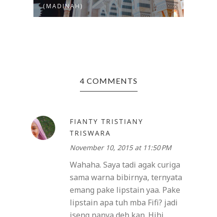
(MADINAH)
(SCOO
4 COMMENTS
FIANTY TRISTIANY
TRISWARA
November 10, 2015 at 11:50 PM
Wahaha. Saya tadi agak curiga
sama warna bibirnya, ternyata
emang pake lipstain yaa. Pake
lipstain apa tuh mba Fifi? jadi
iseng nanya deh kan. Hihi.