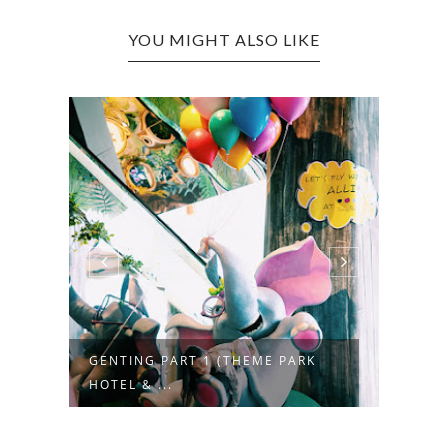
YOU MIGHT ALSO LIKE
GENTING PART 1 (THEME PARK
MENG
HOTEL & ...
AMIN