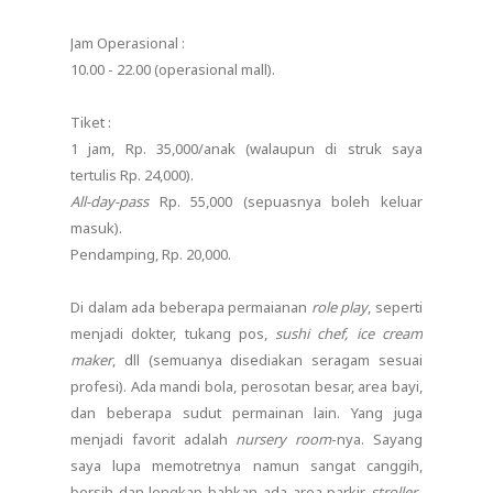
Jam Operasional :
10.00 - 22.00 (operasional mall).
Tiket :
1 jam, Rp. 35,000/anak (walaupun di struk saya
tertulis Rp. 24,000).
All-day-pass
Rp. 55,000 (sepuasnya boleh keluar
masuk).
Pendamping, Rp. 20,000.
Di dalam ada beberapa permaianan
role play
, seperti
menjadi dokter, tukang pos,
sushi chef, ice cream
maker
, dll (semuanya disediakan seragam sesuai
profesi). Ada mandi bola, perosotan besar, area bayi,
dan beberapa sudut permainan lain. Yang juga
menjadi favorit adalah
nursery room
-nya. Sayang
saya lupa memotretnya namun sangat canggih,
bersih dan lengkap bahkan ada area parkir
stroller
-