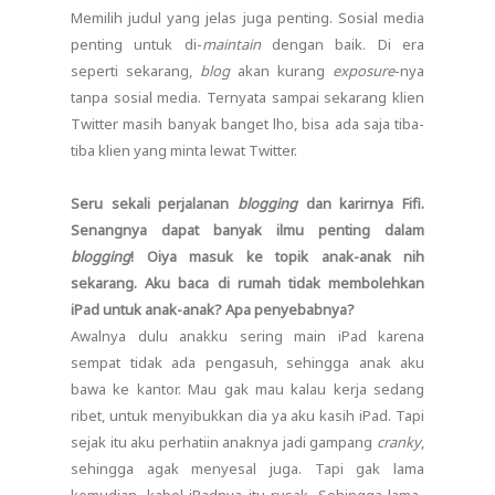
Memilih judul yang jelas juga penting. Sosial media
penting untuk di-
maintain
dengan baik. Di era
seperti sekarang,
blog
akan kurang
exposure
-nya
tanpa sosial media. Ternyata sampai sekarang klien
Twitter masih banyak banget lho, bisa ada saja tiba-
tiba klien yang minta lewat Twitter.
Seru sekali perjalanan
blogging
dan karirnya Fifi.
Senangnya dapat banyak ilmu penting dalam
blogging
! Oiya masuk ke topik anak-anak nih
sekarang. Aku baca di rumah tidak membolehkan
iPad untuk anak-anak? Apa penyebabnya?
Awalnya dulu anakku sering main iPad karena
sempat tidak ada pengasuh, sehingga anak aku
bawa ke kantor. Mau gak mau kalau kerja sedang
ribet, untuk menyibukkan dia ya aku kasih iPad. Tapi
sejak itu aku perhatiin anaknya jadi gampang
cranky
,
sehingga agak menyesal juga. Tapi gak lama
kemudian, kabel iPadnya itu rusak. Sehingga lama-