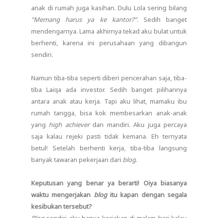
anak di rumah juga kasihan. Dulu Lola sering bilang
“Memang harus ya ke kantor?”
. Sedih banget
mendengarnya. Lama akhirnya tekad aku bulat untuk
berhenti, karena ini perusahaan yang dibangun
sendiri.
Namun tiba-tiba seperti diberi pencerahan saja, tiba-
tiba Laiqa ada investor. Sedih banget pilihannya
antara anak atau kerja. Tapi aku lihat, mamaku ibu
rumah tangga, bisa kok membesarkan anak-anak
yang
high achiever
dan mandiri. Aku juga percaya
saja kalau rejeki pasti tidak kemana. Eh ternyata
betul! Setelah berhenti kerja, tiba-tiba langsung
banyak tawaran pekerjaan dari
blog
.
Keputusan yang benar ya berarti! Oiya biasanya
waktu mengerjakan
blog
itu kapan dengan segala
kesibukan tersebut?
Blog
sendiri aku hanya kerjakan di malam hari kalau