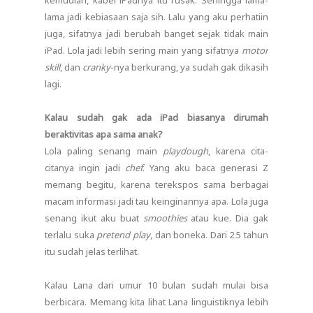
lama jadi kebiasaan saja sih. Lalu yang aku perhatiin
juga, sifatnya jadi berubah banget sejak tidak main
iPad. Lola jadi lebih sering main yang sifatnya
motor
skill
, dan
cranky
-nya berkurang, ya sudah gak dikasih
lagi.
Kalau sudah gak ada iPad biasanya dirumah
beraktivitas apa sama anak?
Lola paling senang main
playdough
, karena cita-
citanya ingin jadi
chef
. Yang aku baca generasi Z
memang begitu, karena terekspos sama berbagai
macam informasi jadi tau keinginannya apa. Lola juga
senang ikut aku buat
smoothies
atau kue. Dia gak
terlalu suka
pretend play
, dan boneka. Dari 2.5 tahun
itu sudah jelas terlihat.
Kalau Lana dari umur 10 bulan sudah mulai bisa
berbicara. Memang kita lihat Lana linguistiknya lebih