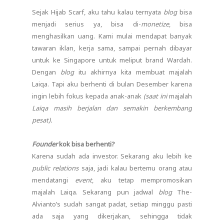
Sejak Hijab Scarf, aku tahu kalau ternyata
blog
bisa
menjadi serius ya, bisa di-
monetize
, bisa
menghasilkan uang. Kami mulai mendapat banyak
tawaran iklan, kerja sama, sampai pernah dibayar
untuk ke Singapore untuk meliput brand Wardah.
Dengan
blog
itu akhirnya kita membuat majalah
Laiqa. Tapi aku berhenti di bulan Desember karena
ingin lebih fokus kepada anak-anak
(saat ini
majalah
Laiqa masih berjalan dan semakin berkembang
pesat).
Founder
kok bisa berhenti?
Karena sudah ada investor. Sekarang aku lebih ke
public relations
saja, jadi kalau bertemu orang atau
mendatangi
event
, aku tetap mempromosikan
majalah Laiqa. Sekarang pun jadwal
blog
The-
Alvianto’s sudah sangat padat, setiap minggu pasti
ada saja yang dikerjakan, sehingga tidak