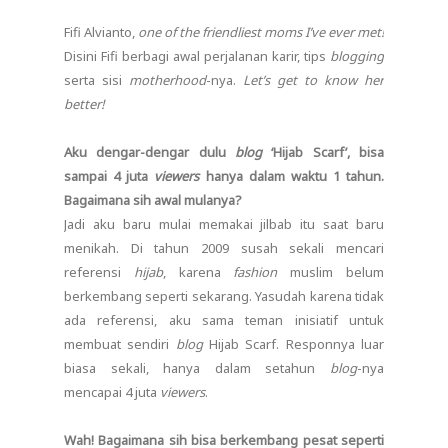
Fifi Alvianto,
one of the friendliest moms I’ve ever met!
Disini Fifi berbagi awal perjalanan karir, tips
blogging
serta sisi
motherhood
-nya.
Let’s get to know her
better!
Aku dengar-dengar dulu
blog
‘Hijab Scarf’, bisa
sampai 4 juta
viewers
hanya dalam waktu 1 tahun.
Bagaimana sih awal mulanya?
Jadi aku baru mulai memakai jilbab itu saat baru
menikah. Di tahun 2009 susah sekali mencari
referensi
hijab
, karena
fashion
muslim belum
berkembang seperti sekarang. Yasudah karena tidak
ada referensi, aku sama teman inisiatif untuk
membuat sendiri
blog
Hijab Scarf. Responnya luar
biasa sekali, hanya dalam setahun
blog
-nya
mencapai 4 juta
viewers
.
Wah! Bagaimana sih bisa berkembang pesat seperti