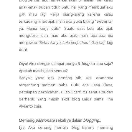
anak-anak sudah tidur. Satu hal yang membuat aku
gak mau lagi kerja siang-siang karena kalau
terkadang anak ajak main aku suka bilang “Sebentar
ya, Mama kerja dulu”. Suatu saat Lola aku ajak
mengobrol dan mau aku ajak main tiba-tiba dia
menjawab
“Sebentar ya, Lola kerja dulu”
. Gak lagi-lagi
deh!
Oiya! Aku dengar sampai punya 9
blog
itu apa saja?
Apakah masih jalan semua?
Banyak yang gak penting sih, aku orangnya
tergantung momen…haha. Dulu ada Casa Elana,
persiapan pernikahan, Hijab Scarf, itu semua sudah
berhenti. Yang masih aktif blog Laiqa sama The
Alvianto saja.
Memang
passionate
sekali ya dalam
blogging
..
Iya! Aku senang menulis
blog
karena memang