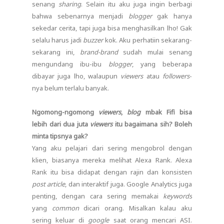
senang
sharing
. Selain itu aku juga ingin berbagi
bahwa sebenarnya menjadi
blogger
gak hanya
sekedar cerita, tapi juga bisa menghasilkan lho! Gak
selalu harus jadi
buzzer
kok. Aku perhatiin sekarang-
sekarang ini,
brand-brand
sudah mulai senang
mengundang ibu-ibu
blogger
, yang beberapa
dibayar juga lho, walaupun
viewers
atau
followers
-
nya belum terlalu banyak.
Ngomong-ngomong
viewers
,
blog
mbak Fifi bisa
lebih dari dua juta
viewers
itu bagaimana sih? Boleh
minta tipsnya gak?
Yang aku pelajari dari sering mengobrol dengan
klien, biasanya mereka melihat Alexa Rank. Alexa
Rank itu bisa didapat dengan rajin dan konsisten
post article
, dan interaktif juga. Google Analytics juga
penting, dengan cara sering memakai
keywords
yang
common
dicari orang. Misalkan kalau aku
sering keluar di
google
saat orang mencari ASI.