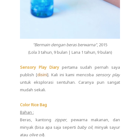
"Bermain dengan beras berwarna"
, 2015
(Lola 3 tahun, 9 bulan | Lana 1 tahun, 9 bulan)
Sensory Play Diary
pertama sudah pernah saya
publish [
disini
]. Kali ini kami mencoba
sensory play
untuk eksplorasi sentuhan. Caranya pun sangat
mudah sekali.
Color Rice Bag
Bahan :
Beras, kantong
zipper
, pewarna makanan, dan
minyak (bisa apa saja seperti
baby oil
, minyak sayur
atau
olive oil
).