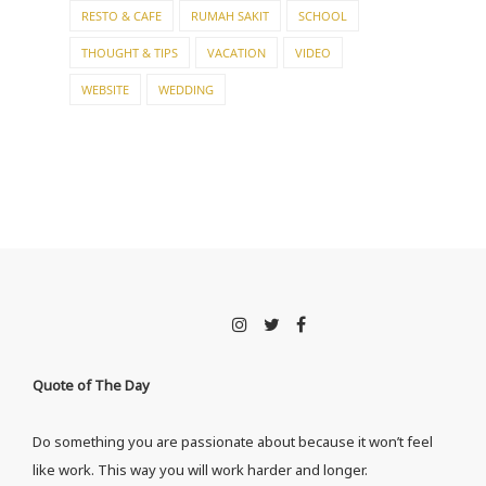
RESTO & CAFE
RUMAH SAKIT
SCHOOL
THOUGHT & TIPS
VACATION
VIDEO
WEBSITE
WEDDING
Quote of The Day
Do something you are passionate about because it won’t feel
like work. This way you will work harder and longer.