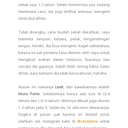
untuk usia 1-2 tahun. Selain momennya pas sedang
membawa Lana, dia juga terlihat antusias mengerti
minta ikut difoto.
Tidak disangka, Lana mudah sekali diarahkan, saya
meminta senyum, ketawa, peluk, bergandengan
tangan, berdiri, dia bisa mengerti. Kaget sebetulnya,
karena ini kali pertama Lana diminta oleh saya untuk
mengikuti arahan dalam berpose, biasanya kan
sesuka dia gayanya, malah lebih sering kabur kalau
difoto, baru kemarin dia tidak berusaha lari, hahaha.
Atasan ini namanya
Leek
, dan bawahannya adalah
Musa Pants
. Sebelumnya hanya ada size M (3-4
tahun) dan L (5-6 tahun). Akhirnya dibuat juga ukuran
1-2 tahun yaitu S. Selain itu, ini ada versi dewasanya.
Segera di pesan yuk karena ini
limited stock
,
silahkan cek Instagram kami di
@casaelana
untuk
pemesanan. Ibu dan anak bisa kembaran sekarang.