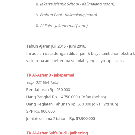
Jakarta Islamic School - Kalimalang (soon).
Embun Pagi - Kalimalang (soon).
Al-Fajri - Jakapermai (soon).
Tahun Ajaran Juli 2015 - Juni 2016.
Ini adalah data dengan diluar jam & biaya tambahan ekstra
ya karena ada beberapa sekolah yang saya lupa catat.
TK Al-Azhar 8 - Jakapermai
Telp. 021 884 1365
Pendaftaran Rp. 250.000
Uang Pangkal Rp. 14.750.000 + Infaq (bebas)
Uang Kegiatan Tahunan Rp. 650.000 (dikali 2 tahun)
SPP Rp. 900.000
Jumlah selama 2 tahun :
Rp. 37.900.000
TK Al-Azhar Syifa Budi - Jatibening