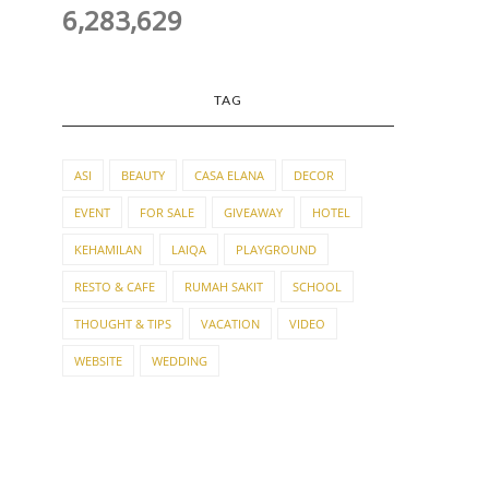
6,283,629
TAG
ASI
BEAUTY
CASA ELANA
DECOR
EVENT
FOR SALE
GIVEAWAY
HOTEL
KEHAMILAN
LAIQA
PLAYGROUND
RESTO & CAFE
RUMAH SAKIT
SCHOOL
THOUGHT & TIPS
VACATION
VIDEO
WEBSITE
WEDDING