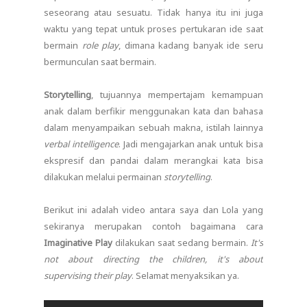
seseorang atau sesuatu. Tidak hanya itu ini juga
waktu yang tepat untuk proses pertukaran ide saat
bermain
role play
, dimana kadang banyak ide seru
bermunculan saat bermain.
Storytelling
, tujuannya mempertajam kemampuan
anak dalam berfikir menggunakan kata dan bahasa
dalam menyampaikan sebuah makna, istilah lainnya
verbal intelligence
. Jadi mengajarkan anak untuk bisa
ekspresif dan pandai dalam merangkai kata bisa
dilakukan melalui permainan
storytelling
.
Berikut ini adalah video antara saya dan Lola yang
sekiranya merupakan contoh bagaimana cara
Imaginative Play
dilakukan saat sedang bermain.
It's
not about directing the children, it's about
supervising their play
. Selamat menyaksikan ya.