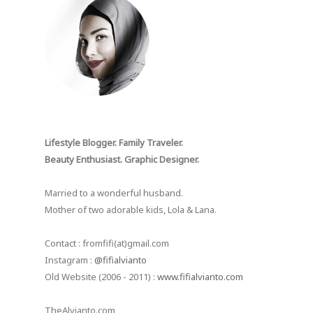
Lifestyle Blogger. Family Traveler.
Beauty Enthusiast. Graphic Designer.
Married to a wonderful husband.
Mother of two adorable kids, Lola & Lana.
Contact : fromfifi(at)gmail.com
Instagram :
@fifialvianto
Old Website (2006 - 2011) :
www.fifialvianto.com
TheAlvianto.com