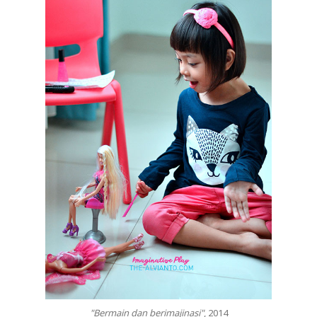
"Bermain dan berimajinasi"
, 2014