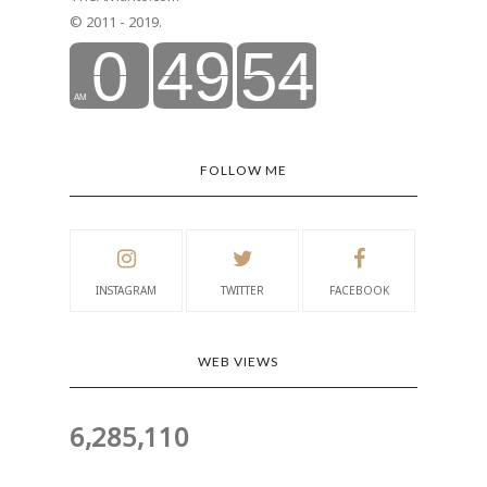
© 2011 - 2019.
FOLLOW ME
INSTAGRAM
TWITTER
FACEBOOK
WEB VIEWS
6,285,110