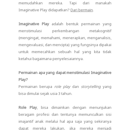
memudahkan mereka. Tapi dari manakah
Imaginative Play didapatkan?
Dari bermain
.
Imaginative Play
adalah bentuk permainan yang
menstimulasi perkembangan metakognitif
(mengingat, memahami, menerapkan, menganalisis,
mengevaluasi, dan mencipta) yang fungsinya dipakai
untuk memecahkan sebuah hal yang kita tidak
ketahui bagaimana penyelesaiannya.
Permainan apa yang dapat menstimulasi Imaginative
Play?
Permainan berupa
role play
dan
storytelling
yang
bisa dimulai sejak usia 3 tahun.
Role Play
, bisa dimainkan dengan menunjukan
beragam profesi dan tentunya memunculkan sisi
imajantif anak melalui hal apa saja yang sekiranya
dapat mereka lakukan, jika mereka menjadi