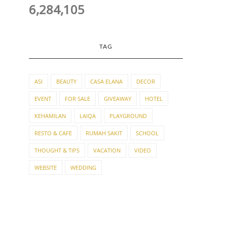
6,284,105
TAG
ASI
BEAUTY
CASA ELANA
DECOR
EVENT
FOR SALE
GIVEAWAY
HOTEL
KEHAMILAN
LAIQA
PLAYGROUND
RESTO & CAFE
RUMAH SAKIT
SCHOOL
THOUGHT & TIPS
VACATION
VIDEO
WEBSITE
WEDDING