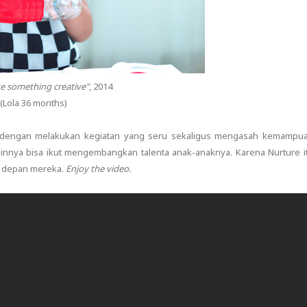
te something creative"
, 2014
(Lola 36 months)
k dengan melakukan kegiatan yang seru sekaligus mengasah kemampu
innya bisa ikut mengembangkan talenta anak-anaknya. Karena Nurture i
a depan mereka.
Enjoy the video.