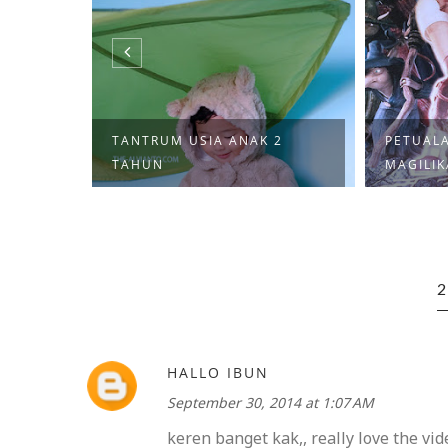
TANTRUM USIA ANAK 2
PETUAL
AH
TAHUN
MAGILIK
HALLO IBUN
September 30, 2014 at 1:07 AM
keren banget kak,, really love the vi