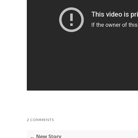
2 COMMENTS
← New Story