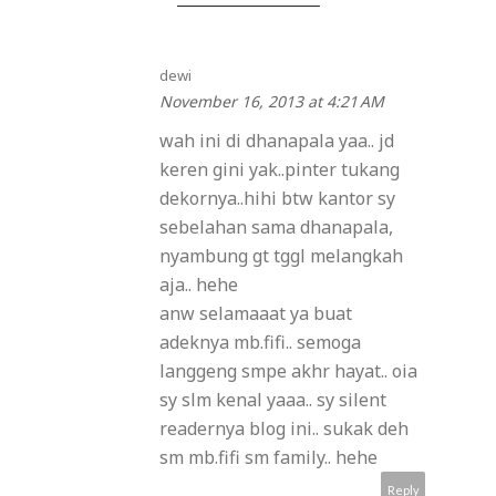
dewi
November 16, 2013 at 4:21 AM
wah ini di dhanapala yaa.. jd
keren gini yak..pinter tukang
dekornya..hihi btw kantor sy
sebelahan sama dhanapala,
nyambung gt tggl melangkah
aja.. hehe
anw selamaaat ya buat
adeknya mb.fifi.. semoga
langgeng smpe akhr hayat.. oia
sy slm kenal yaaa.. sy silent
readernya blog ini.. sukak deh
sm mb.fifi sm family.. hehe
Reply