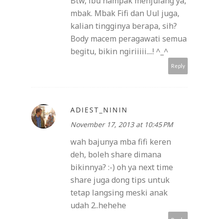
Btw, ibu nampak menjulang ya,
mbak. Mbak Fifi dan Uul juga,
kalian tingginya berapa, sih?
Body macem peragawati semua
begitu, bikin ngiriiiii....! ^_^
Reply
ADIEST_NININ
November 17, 2013 at 10:45 PM
wah bajunya mba fifi keren
deh, boleh share dimana
bikinnya? :-) oh ya next time
share juga dong tips untuk
tetap langsing meski anak
udah 2..hehehe