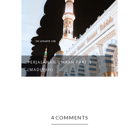
PERJALANAN UMRAH PART 3
PERJ
(MADINAH)
(SCOO
4 COMMENTS