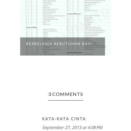
FOR 
BERBELANJA KEBUTUHAN BAYI
MEDE
3 COMMENTS
KATA-KATA CINTA
September 27, 2013 at 4:08 PM