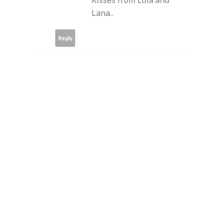
Kisses from Lola and
Lana..
Reply