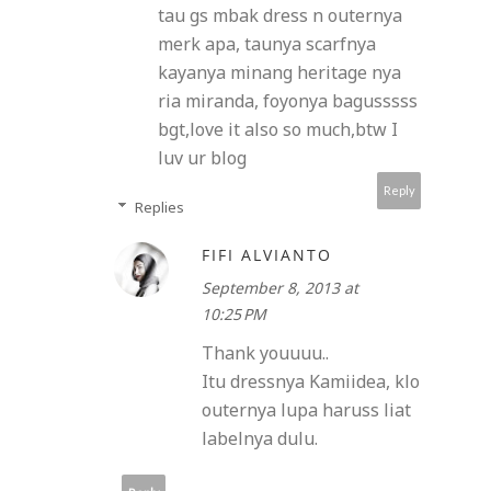
tau gs mbak dress n outernya
merk apa, taunya scarfnya
kayanya minang heritage nya
ria miranda, foyonya bagusssss
bgt,love it also so much,btw I
luv ur blog
Reply
Replies
FIFI ALVIANTO
September 8, 2013 at
10:25 PM
Thank youuuu..
Itu dressnya Kamiidea, klo
outernya lupa haruss liat
labelnya dulu.