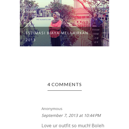
ESTIMASI BIAYA MELAHIRKAN
HALO
2013
4 COMMENTS
Anonymous
September 7, 2013 at 10:44 PM
Love ur outfit so much! Boleh