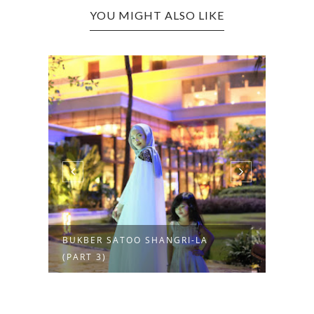
YOU MIGHT ALSO LIKE
BUKBER SATOO SHANGRI-LA
BUKB
(PART 3)