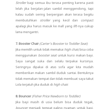
Stroller
bagi semua ibu terasa penting karena pasti
lelah jika berjalan-jalan sambil menggendong, tapi
kalau sudah sering berpergian akan terasa begitu
membutuhkan
stroller
yang kecil dan
compact
apalagi jika harus masuk ke mall yang
lift
-nya cukup
lama mengantri.
7. Booster Chair
(Carter's Booster to Toddler Seat)
Jika memilih untuk tidak memakai
high chair,
bisa coba
menggunakan
booster seat
untuk kursi makan bayi.
Saya sangat suka dan selalu terpakai kursinya.
Seringnya dipakai di atas sofa agar kita mudah
memberikan makan sambil duduk santai. Bentuknya
tidak memakan tempat dan tidak membuat saya takut
Lola terjatuh jika duduk di
high chair.
8. Bouncer
(Fisher Price Newborn to Toddler)
Jika bayi masih di usia belum bisa duduk tegak,
bouncer
menjadi tempat paling nyaman untuk bayi.