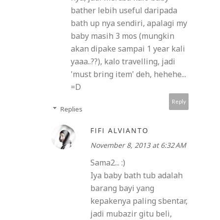
bather lebih useful daripada
bath up nya sendiri, apalagi my
baby masih 3 mos (mungkin
akan dipake sampai 1 year kali
yaaa..??), kalo travelling, jadi
'must bring item' deh, hehehe...
=D
Reply
Replies
FIFI ALVIANTO
November 8, 2013 at 6:32 AM
Sama2... :)
Iya baby bath tub adalah
barang bayi yang
kepakenya paling sbentar,
jadi mubazir gitu beli,