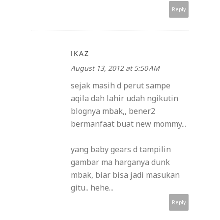
Reply
IKAZ
August 13, 2012 at 5:50 AM
sejak masih d perut sampe
aqila dah lahir udah ngikutin
blognya mbak,, bener2
bermanfaat buat new mommy...
yang baby gears d tampilin
gambar ma harganya dunk
mbak, biar bisa jadi masukan
gitu.. hehe...
Reply