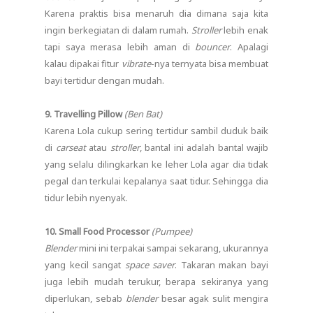
Karena praktis bisa menaruh dia dimana saja kita
ingin berkegiatan di dalam rumah.
Stroller
lebih enak
tapi saya merasa lebih aman di
bouncer
. Apalagi
kalau dipakai fitur
vibrate
-nya ternyata bisa membuat
bayi tertidur dengan mudah.
9. Travelling Pillow
(Ben Bat)
Karena Lola cukup sering tertidur sambil duduk baik
di
carseat
atau
stroller
, bantal ini adalah bantal wajib
yang selalu dilingkarkan ke leher Lola agar dia tidak
pegal dan terkulai kepalanya saat tidur. Sehingga dia
tidur lebih nyenyak.
10. Small Food Processor
(Pumpee)
Blender
mini ini terpakai sampai sekarang, ukurannya
yang kecil sangat
space saver
. Takaran makan bayi
juga lebih mudah terukur, berapa sekiranya yang
diperlukan, sebab
blender
besar agak sulit mengira