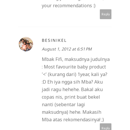
your recommendations :)
Reply
BESINIKEL
August 1, 2012 at 6:51 PM
Mbak Fifi, maksudnya judulnya
: Most favourite baby product
'<' (kurang dari) 1year, kali ya?
:D Eh iya ngga sih Mba? Aku
jadi ragu hehehe. Bakal aku
copas nis, print buat bekel
nanti (sebentar lagi
maksudnya) hehe. Makasih
Mba atas rekomendasinya! ;)
Reply