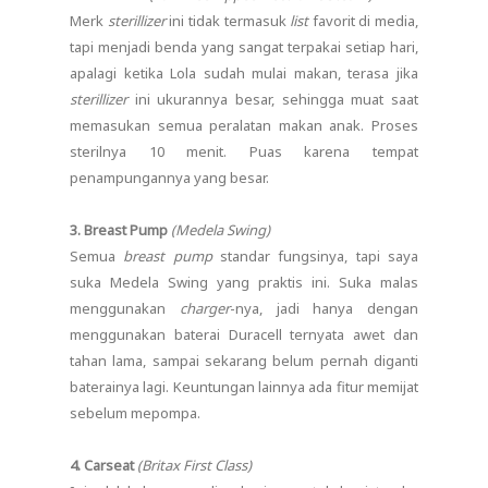
Merk
sterillizer
ini tidak termasuk
list
favorit di media,
tapi menjadi benda yang sangat terpakai setiap hari,
apalagi ketika Lola sudah mulai makan, terasa jika
sterillizer
ini ukurannya besar, sehingga muat saat
memasukan semua peralatan makan anak. Proses
sterilnya 10 menit. Puas karena tempat
penampungannya yang besar.
3. Breast Pump
(Medela Swing)
Semua
breast pump
standar fungsinya, tapi saya
suka Medela Swing yang praktis ini. Suka malas
menggunakan
charger
-nya, jadi hanya dengan
menggunakan baterai Duracell ternyata awet dan
tahan lama, sampai sekarang belum pernah diganti
baterainya lagi. Keuntungan lainnya ada fitur memijat
sebelum mepompa.
4. Carseat
(Britax First Class)