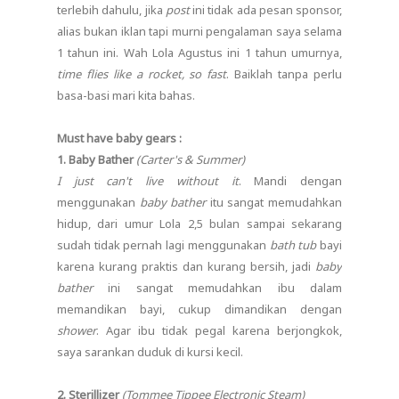
terlebih dahulu, jika
post
ini tidak ada pesan sponsor,
alias bukan iklan tapi murni pengalaman saya selama
1 tahun ini. Wah Lola Agustus ini 1 tahun umurnya,
time flies like a rocket, so fast
. Baiklah tanpa perlu
basa-basi mari kita bahas.
Must have baby gears :
1. Baby Bather
(Carter's & Summer)
I just can't live without it
. Mandi dengan
menggunakan
baby bather
itu sangat memudahkan
hidup, dari umur Lola 2,5 bulan sampai sekarang
sudah tidak pernah lagi menggunakan
bath tub
bayi
karena kurang praktis dan kurang bersih, jadi
baby
bather
ini sangat memudahkan ibu dalam
memandikan bayi, cukup dimandikan dengan
shower
. Agar ibu tidak pegal karena berjongkok,
saya sarankan duduk di kursi kecil.
2. Sterillizer
(Tommee Tippee Electronic Steam)