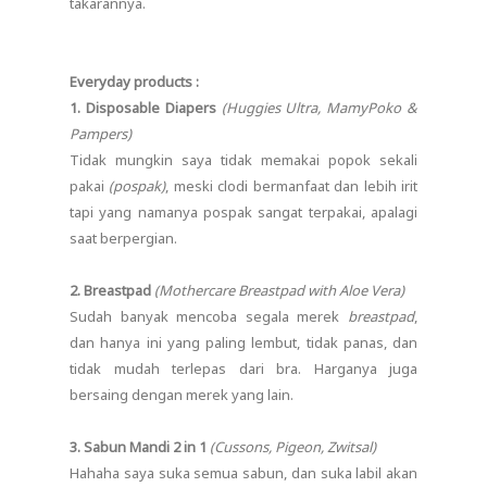
takarannya.
Everyday products :
1. Disposable Diapers
(Huggies Ultra, MamyPoko &
Pampers)
Tidak mungkin saya tidak memakai popok sekali
pakai
(pospak)
, meski clodi bermanfaat dan lebih irit
tapi yang namanya pospak sangat terpakai, apalagi
saat berpergian.
2. Breastpad
(Mothercare Breastpad with Aloe Vera)
Sudah banyak mencoba segala merek
breastpad
,
dan hanya ini yang paling lembut, tidak panas, dan
tidak mudah terlepas dari bra. Harganya juga
bersaing dengan merek yang lain.
3. Sabun Mandi 2 in 1
(Cussons, Pigeon, Zwitsal)
Hahaha saya suka semua sabun, dan suka labil akan