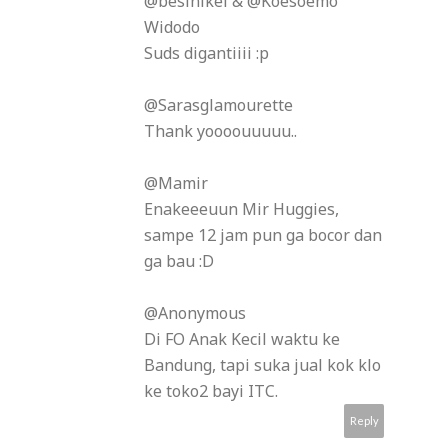
@besinikel & @Koesoemo
Widodo
Suds digantiiii :p
@Sarasglamourette
Thank yoooouuuuu..
@Mamir
Enakeeeuun Mir Huggies,
sampe 12 jam pun ga bocor dan
ga bau :D
@Anonymous
Di FO Anak Kecil waktu ke
Bandung, tapi suka jual kok klo
ke toko2 bayi ITC.
Reply