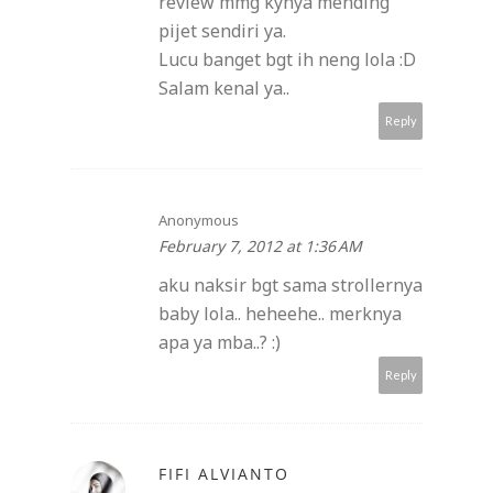
review mmg kynya mending
pijet sendiri ya.
Lucu banget bgt ih neng lola :D
Salam kenal ya..
Reply
Anonymous
February 7, 2012 at 1:36 AM
aku naksir bgt sama strollernya
baby lola.. heheehe.. merknya
apa ya mba..? :)
Reply
FIFI ALVIANTO