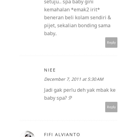
setuju... spa baby gini
kemahalan *emak2 irit*
beneran beli kolam sendiri &
pijet, sekalian bonding sama
baby..
Reply
NIEE
December 7, 2011 at 5:30 AM
Jadi gak perlu deh yak mbak ke
baby spa? :P
Reply
FIFI ALVIANTO