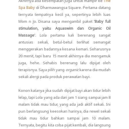
Akhirnya ada kesempatan juga untuk mampir ke
The
Spa Baby
di Dharmawangsa Square. Pertama datang
ternyata tempatnya kecil ya, sepertinya lebih luas
Mom n Jo. Disana saya mengambil paket
'Baby full
stimulation, yaitu Aquaswim dan Organic Oil
Massage'
. Lola pertama kali berenang sangat
antusias sekali, betul-betul terlihat semangat
menggerakan badannya kesana kemari. Seharusnya
20 menit, tapi baru 15 menit akhirnya dia mengamuk
juga, hehe. Sehabis berenang lalu dipijat oleh
terapisnya. Saya pilih yang
organic
karena dia mudah
sekali alergi pada produk perawatan bayi.
Konon katanya jika sudah dipijat bayi akan tidur lebih
lelap, tapi Lola yang ada dari jam 1 siang sampai jam 8
malam tidak mau tidur, yang ada jadi aktif sekali. Ini
pun berlangsung keesokan harinya, dia rewel sekali
tidak mau tidur bahkan sampai jam 10 malam.
Ternyata, begitu kita coba pijat kembali, dia langsung