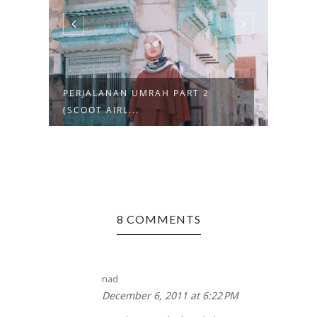
PERJALANAN UMRAH PART 2
PERJALA
(SCOOT AIRL...
(PERSIAP
8 COMMENTS
nad
December 6, 2011 at 6:22 PM