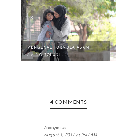
MENGENAL FORMULA ASAM
SWEE
AMINO SOLUSI ...
4 COMMENTS
Anonymous
August 1, 2011 at 9:41 AM